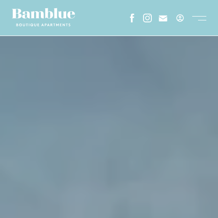
ESPAÑOL
CATALA
ENGLISH
FRENCH
HOME
A PROPOS DE NOUS
GALERIE
OÙ NOUS SOMMES
STAY LONGER
ENVIRONNEMENT
FAQS