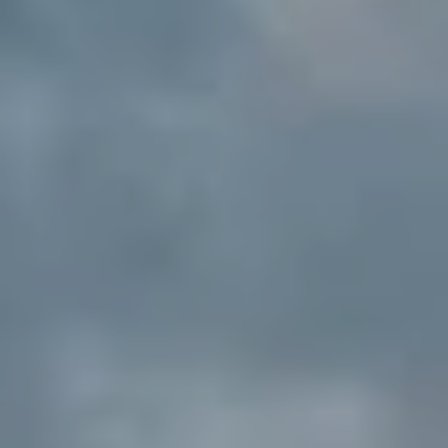
RAMBLA DE CATALUNYA, 40 - PINEDA DE MAR, BARCELONA, ESPAÑA