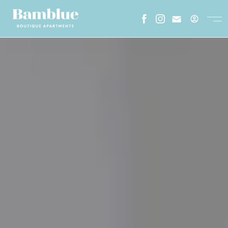
ESPAÑOL
CATALA
ENGLISH
FRENCH
HOME
SOBRE NOSOTROS
GALERÍA
DÓNDE ESTAMOS
STAY LONGER
ENTORNO
FAQS