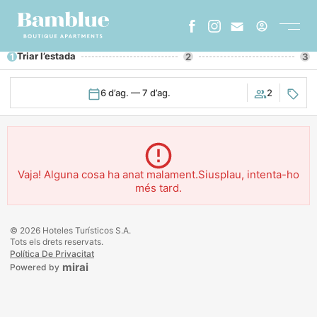
Triar l’estada
1
2
3
ESPAÑOL
CATALA
ENGLISH
FRENCH
6 d’ag. — 7 d’ag.
2
HOME
SOBRE NOSALTRES
GALERIA
Vaja! Alguna cosa ha anat malament.Siusplau, intenta-ho
més tard.
ON ESTEM
STAY LONGER
© 2026 Hoteles Turísticos S.A.
Tots els drets reservats.
ENTORN
Política De Privacitat
mirai
Powered by
FAQS