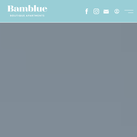
ESPAÑOL
CATALA
ENGLISH
FRENCH
HOME
SOBRE NOSALTRES
GALERIA
ON ESTEM
STAY LONGER
ENTORN
FAQS