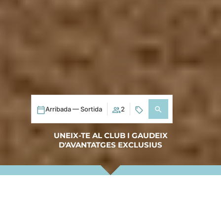
Arribada — Sortida
2
UNEIX-TE AL CLUB I GAUDEIX
D'AVANTATGES EXCLUSIUS
Inicia sessió / Registra't
Quan
Promoció
Qui
Appartement 1