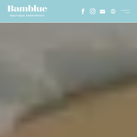
ESPAÑOL
CATALA
ENGLISH
FRENCH
HOME
SOBRE NOSALTRES
GALERIA
ON ESTEM
STAY LONGER
ENTORN
FAQS