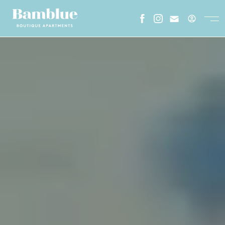
ESPAÑOL
CATALA
ENGLISH
FRENCH
HOME
SOBRE NOSALTRES
GALERIA
ON ESTEM
STAY LONGER
ENTORN
FAQS